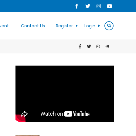
vent
Contact Us
Register
Login