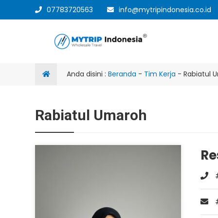
07783720563
info@mytripindonesia.co.id
Anda disini :
Beranda
-
Tim Kerja
-
Rabiatul 
Rabiatul Umaroh
Re